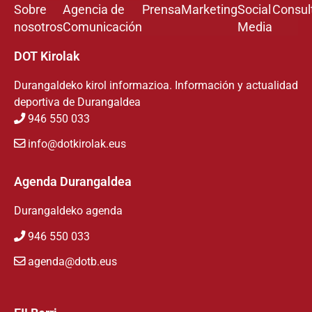
Sobre
Agencia de
Prensa
Marketing
Social
Consul
nosotros
Comunicación
Media
DOT Kirolak
Durangaldeko kirol informazioa. Información y actualidad
deportiva de Durangaldea
946 550 033
info@dotkirolak.eus
Agenda Durangaldea
Durangaldeko agenda
946 550 033
agenda@dotb.eus