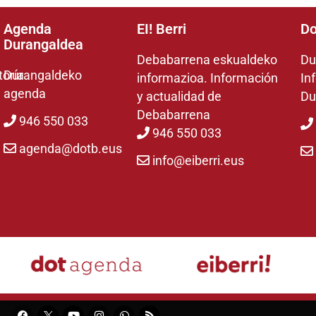
Agenda
EI! Berri
Do
Durangaldea
Debabarrena eskualdeko
Du
toría
Durangaldeko
informazioa. Información
In
agenda
y actualidad de
Du
Debabarrena
946 550 033
946 550 033
agenda@dotb.eus
info@eiberri.eus