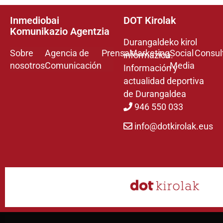
Inmediobai
DOT Kirolak
Komunikazio Agentzia
Durangaldeko kirol
Sobre
Agencia de
Prensa
Marketing
Social
Consul
informazioa.
nosotros
Comunicación
Media
Información y
actualidad deportiva
de Durangaldea
946 550 033
info@dotkirolak.eus