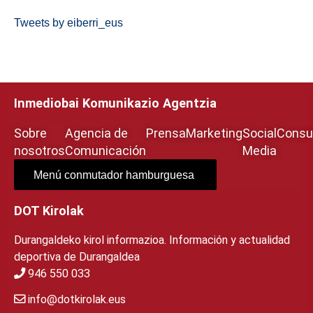
Tweets by eiberri_eus
Inmediobai Komunikazio Agentzia
Sobre
Agencia de
Prensa
Marketing
Social
Consul
nosotros
Comunicación
Media
Menú conmutador hamburguesa
DOT Kirolak
Durangaldeko kirol informazioa. Información y actualidad
deportiva de Durangaldea
946 550 033
info@dotkirolak.eus