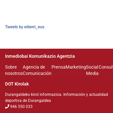
Tweets by eiberri_eus
Inmediobai Komunikazio Agentzia
Sobre
Agencia de
Prensa
Marketing
Social
Consul
nosotros
Comunicación
Media
DOT Kirolak
Durangaldeko kirol informazioa. Información y actualidad
deportiva de Durangaldea
946 550 033