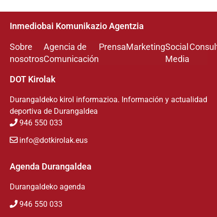
Inmediobai Komunikazio Agentzia
Sobre
Agencia de
Prensa
Marketing
Social
Consul
nosotros
Comunicación
Media
DOT Kirolak
Durangaldeko kirol informazioa. Información y actualidad
deportiva de Durangaldea
946 550 033
info@dotkirolak.eus
Agenda Durangaldea
Durangaldeko agenda
946 550 033