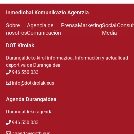
Inmediobai Komunikazio Agentzia
Sobre
Agencia de
Prensa
Marketing
Social
Consul
nosotros
Comunicación
Media
DOT Kirolak
Durangaldeko kirol informazioa. Información y actualidad
deportiva de Durangaldea
946 550 033
info@dotkirolak.eus
Agenda Durangaldea
Durangaldeko agenda
946 550 033
agenda@dotb.eus