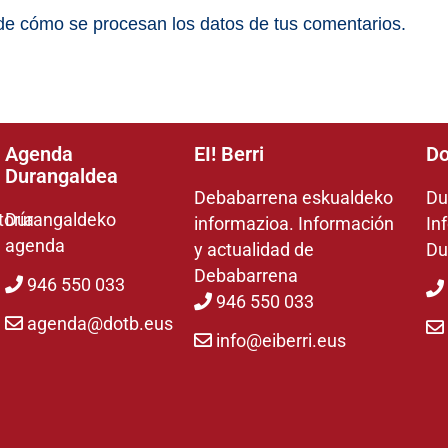
e cómo se procesan los datos de tus comentarios.
Agenda
EI! Berri
Do
Durangaldea
Debabarrena eskualdeko
Du
toría
Durangaldeko
informazioa. Información
In
agenda
y actualidad de
Du
Debabarrena
946 550 033
946 550 033
agenda@dotb.eus
info@eiberri.eus