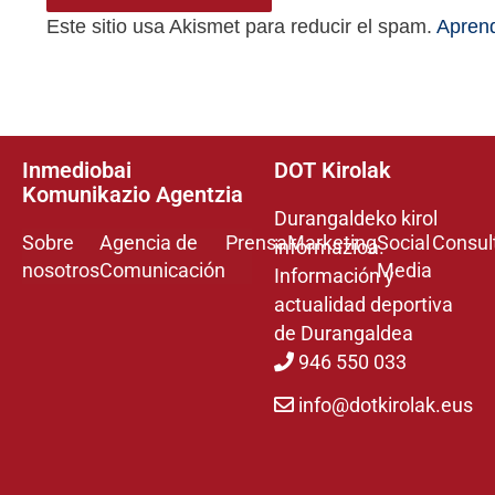
Este sitio usa Akismet para reducir el spam.
Aprend
Inmediobai
DOT Kirolak
Komunikazio Agentzia
Durangaldeko kirol
Sobre
Agencia de
Prensa
Marketing
Social
Consul
informazioa.
nosotros
Comunicación
Media
Información y
actualidad deportiva
de Durangaldea
946 550 033
info@dotkirolak.eus