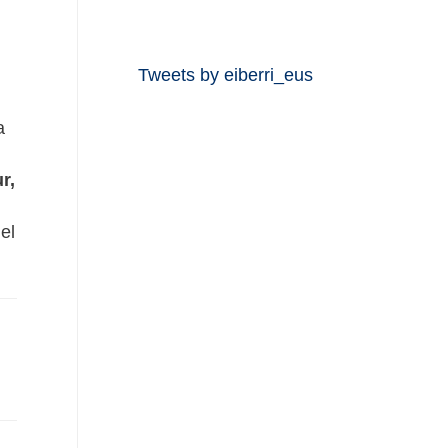
Tweets by eiberri_eus
a
r,
el