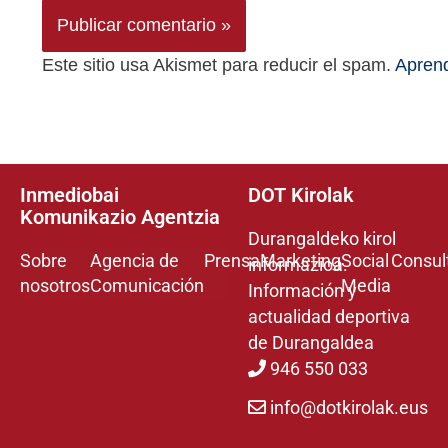
Este sitio usa Akismet para reducir el spam.
Aprend
Inmediobai
DOT Kirolak
Komunikazio Agentzia
Durangaldeko kirol
Sobre
Agencia de
Prensa
Marketing
Social
Consul
informazioa.
nosotros
Comunicación
Media
Información y
actualidad deportiva
de Durangaldea
946 550 033
info@dotkirolak.eus