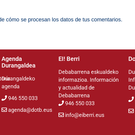
e cómo se procesan los datos de tus comentarios.
Agenda
EI! Berri
Do
Durangaldea
Debabarrena eskualdeko
Du
toría
Durangaldeko
informazioa. Información
In
agenda
y actualidad de
Du
Debabarrena
946 550 033
946 550 033
agenda@dotb.eus
info@eiberri.eus