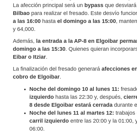
La afección principal será un
bypass
que desviará 
Bilbao
para realizar el fresado. Este desvío funci
a las 16:00
hasta
el domingo a las 15:00
, mante
y 64,000.
Además,
la entrada a la AP-8 en Elgoibar perm
domingo a las 15:30
. Quienes quieran incorpora
Eibar o Itziar
.
La finalización del fresado generará
afecciones e
cobro de Elgoibar
.
Noche del domingo 10 al lunes 11:
fresad
izquierdo
hasta las 22:30 y, después,
cierr
8 desde Elgoibar estará cerrada
durante e
Noche del lunes 11 al martes 12:
trabajos
carril izquierdo
entre las 20:00 y la 01:00,
06:00.