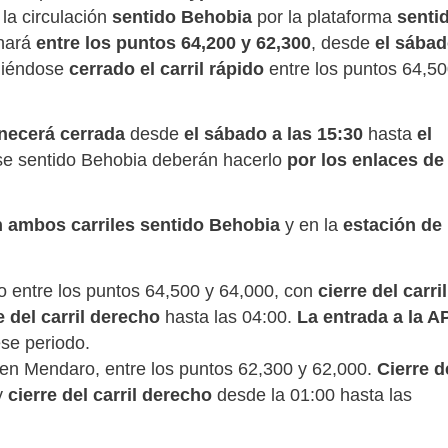
la circulación
sentido Behobia
por la plataforma
senti
onará
entre los puntos 64,200 y 62,300
, desde
el sába
niéndose
cerrado el carril rápido
entre los puntos 64,5
anecerá cerrada
desde
el sábado a las 15:30
hasta
el
rse sentido Behobia deberán hacerlo
por los enlaces de
n ambos carriles sentido Behobia
y en la
estación de
o entre los puntos 64,500 y 64,000, con
cierre del carril
e del carril derecho
hasta las 04:00.
La entrada a la A
se periodo.
 en Mendaro, entre los puntos 62,300 y 62,000.
Cierre d
 y
cierre del carril derecho
desde la 01:00 hasta las