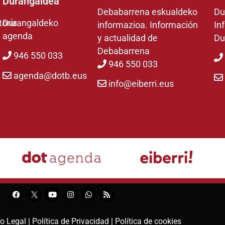
Durangaldea
Debabarrena eskualdeko
Du
toría
Durangaldeko
informazioa. Información
In
agenda
y actualidad de
Du
Debabarrena
946 550 033
946 550 033
agenda@dotb.eus
info@eiberri.eus
o Legal |
Política de Privacidad |
Política de cookies