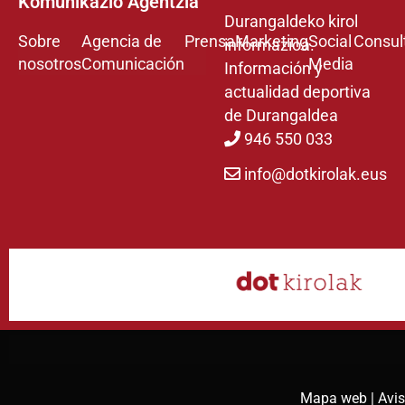
Komunikazio Agentzia
Durangaldeko kirol
Sobre
Agencia de
Prensa
Marketing
Social
Consul
informazioa.
nosotros
Comunicación
Media
Información y
actualidad deportiva
de Durangaldea
946 550 033
info@dotkirolak.eus
Mapa web |
Avis