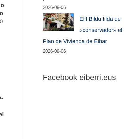
do
2026-08-06
do
EH Bildu tilda de
00
«conservador» el
Plan de Vivienda de Eibar
2026-08-06
Facebook eiberri.eus
P-
el