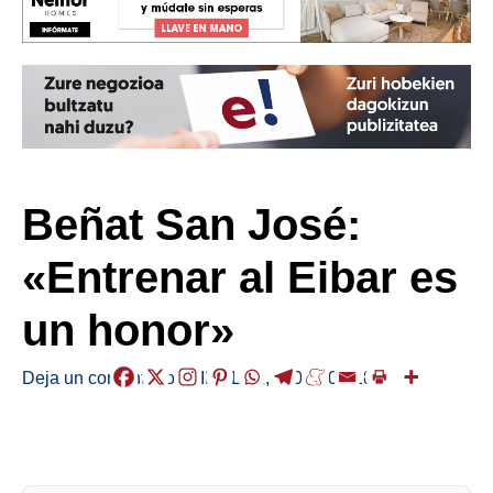
Beñat San José:
«Entrenar al Eibar es
un honor»
Deja un comentario
/
KIROLAK
,
/
2025-02-18