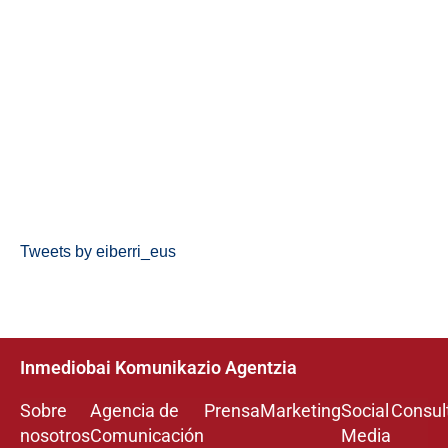
Tweets by eiberri_eus
Inmediobai Komunikazio Agentzia
Sobre
Agencia de
Prensa
Marketing
Social
Consul
nosotros
Comunicación
Media