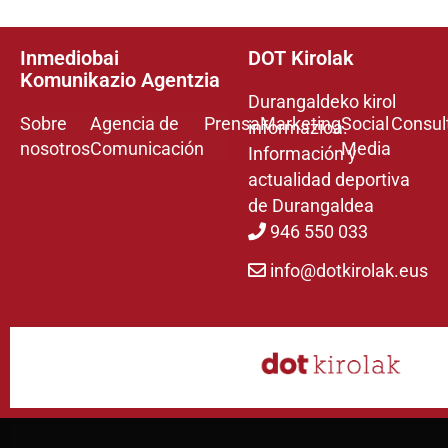
Inmediobai
DOT Kirolak
Komunikazio Agentzia
Durangaldeko kirol
Sobre
Agencia de
Prensa
Marketing
Social
Consul
informazioa.
nosotros
Comunicación
Media
Información y
actualidad deportiva
de Durangaldea
946 550 033
info@dotkirolak.eus