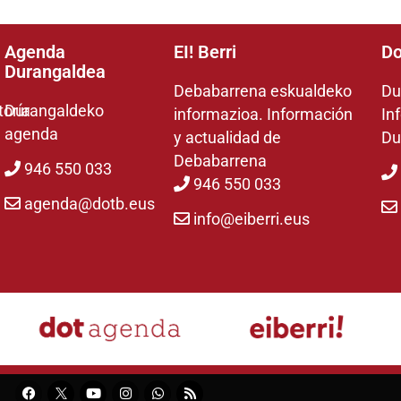
Agenda
EI! Berri
Do
Durangaldea
Debabarrena eskualdeko
Du
toría
Durangaldeko
informazioa. Información
In
agenda
y actualidad de
Du
Debabarrena
946 550 033
946 550 033
agenda@dotb.eus
info@eiberri.eus