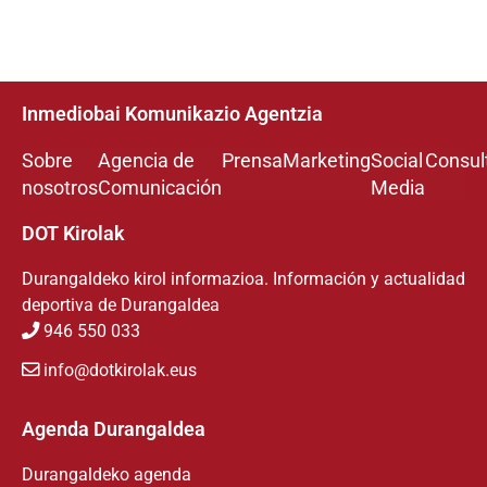
Inmediobai Komunikazio Agentzia
Sobre
Agencia de
Prensa
Marketing
Social
Consul
nosotros
Comunicación
Media
DOT Kirolak
Durangaldeko kirol informazioa. Información y actualidad
deportiva de Durangaldea
946 550 033
info@dotkirolak.eus
Agenda Durangaldea
Durangaldeko agenda