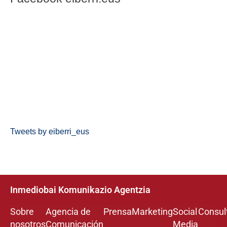
Tweets by eiberri_eus
Inmediobai Komunikazio Agentzia
Sobre
Agencia de
Prensa
Marketing
Social
Consul
nosotros
Comunicación
Media