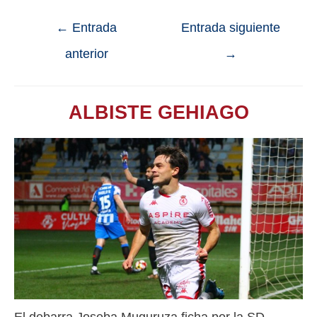
←
Entrada
Entrada siguiente
anterior
→
ALBISTE GEHIAGO
El debarra Joseba Muguruza ficha por la SD