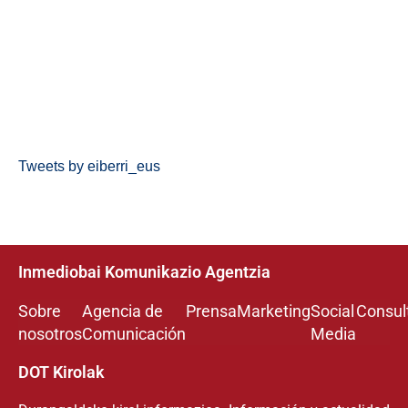
Tweets by eiberri_eus
Inmediobai Komunikazio Agentzia
Sobre
Agencia de
Prensa
Marketing
Social
Consul
nosotros
Comunicación
Media
DOT Kirolak