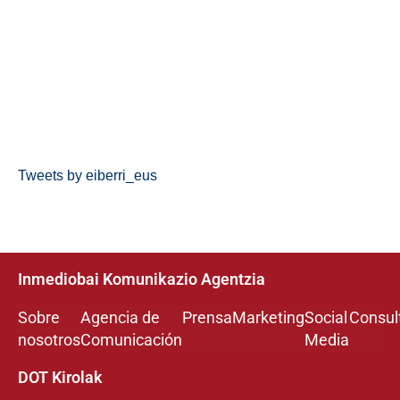
Tweets by eiberri_eus
Inmediobai Komunikazio Agentzia
Sobre
Agencia de
Prensa
Marketing
Social
Consul
nosotros
Comunicación
Media
DOT Kirolak