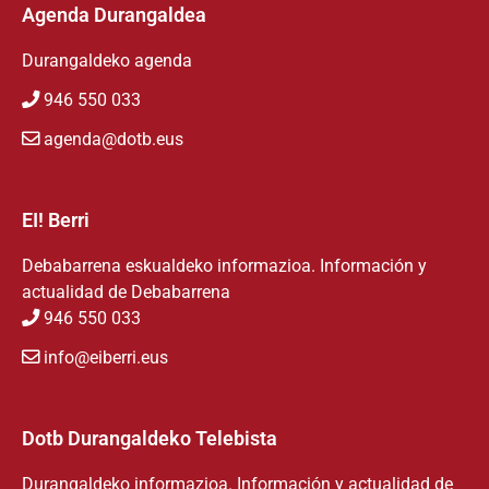
Agenda Durangaldea
Durangaldeko agenda
946 550 033
agenda@dotb.eus
EI! Berri
Debabarrena eskualdeko informazioa. Información y
actualidad de Debabarrena
946 550 033
info@eiberri.eus
Dotb Durangaldeko Telebista
Durangaldeko informazioa. Información y actualidad de