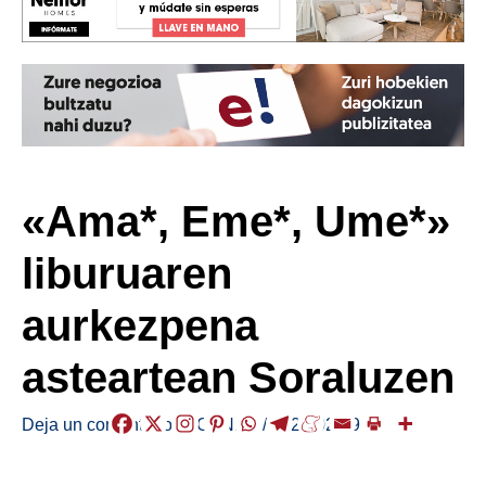
«Ama*, Eme*, Ume*»
liburuaren
aurkezpena
asteartean Soraluzen
Deja un comentario
/
AGENDA
/
2025-02-09