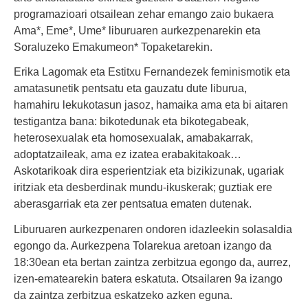
programazioari otsailean zehar emango zaio bukaera
Ama*, Eme*, Ume* liburuaren aurkezpenarekin eta
Soraluzeko Emakumeon* Topaketarekin.
Erika Lagomak eta Estitxu Fernandezek feminismotik eta
amatasunetik pentsatu eta gauzatu dute liburua,
hamahiru lekukotasun jasoz, hamaika ama eta bi aitaren
testigantza bana: bikotedunak eta bikotegabeak,
heterosexualak eta homosexualak, amabakarrak,
adoptatzaileak, ama ez izatea erabakitakoak…
Askotarikoak dira esperientziak eta bizikizunak, ugariak
iritziak eta desberdinak mundu-ikuskerak; guztiak ere
aberasgarriak eta zer pentsatua ematen dutenak.
Liburuaren aurkezpenaren ondoren idazleekin solasaldia
egongo da. Aurkezpena Tolarekua aretoan izango da
18:30ean eta bertan zaintza zerbitzua egongo da, aurrez,
izen-ematearekin batera eskatuta. Otsailaren 9a izango
da zaintza zerbitzua eskatzeko azken eguna.