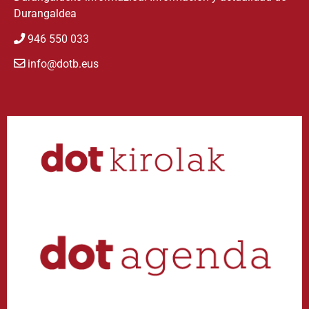
Durangaldea
946 550 033
info@dotb.eus