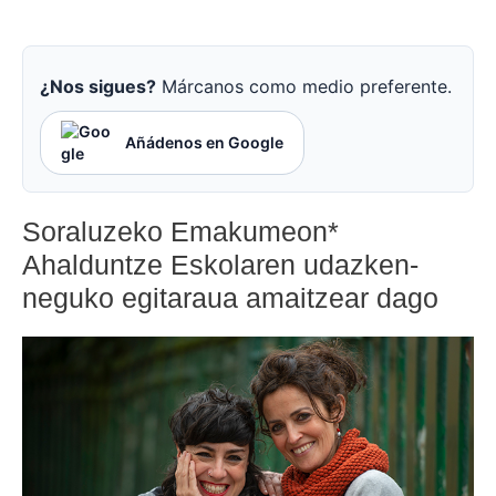
¿Nos sigues?
Márcanos como medio preferente.
Añádenos en Google
Soraluzeko Emakumeon*
Ahalduntze Eskolaren udazken-
neguko egitaraua amaitzear dago