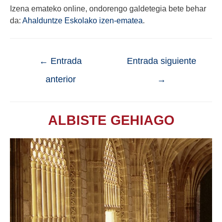
Izena emateko online, ondorengo galdetegia bete behar
da:
Ahalduntze Eskolako izen-ematea
.
←
Entrada
Entrada siguiente
anterior
→
ALBISTE GEHIAGO