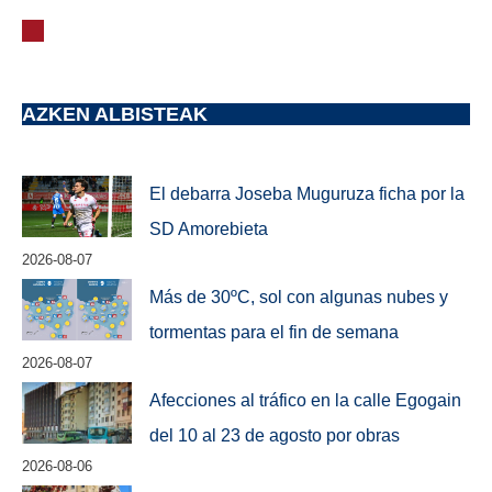
AZKEN ALBISTEAK
El debarra Joseba Muguruza ficha por la
SD Amorebieta
2026-08-07
Más de 30ºC, sol con algunas nubes y
tormentas para el fin de semana
2026-08-07
Afecciones al tráfico en la calle Egogain
del 10 al 23 de agosto por obras
2026-08-06