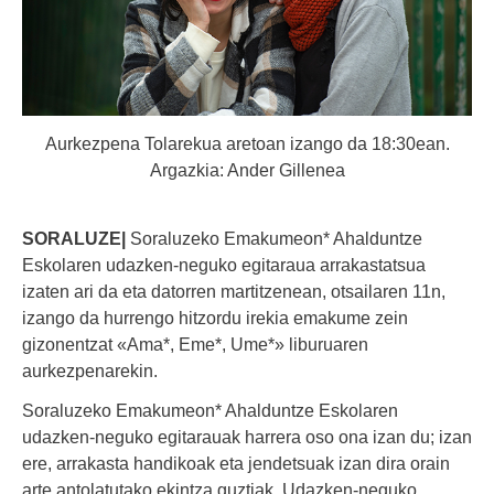
Aurkezpena Tolarekua aretoan izango da 18:30ean.
Argazkia: Ander Gillenea
SORALUZE|
Soraluzeko Emakumeon* Ahalduntze
Eskolaren udazken-neguko egitaraua arrakastatsua
izaten ari da eta datorren martitzenean, otsailaren 11n,
izango da hurrengo hitzordu irekia emakume zein
gizonentzat «Ama*, Eme*, Ume*» liburuaren
aurkezpenarekin.
Soraluzeko Emakumeon* Ahalduntze Eskolaren
udazken-neguko egitarauak harrera oso ona izan du; izan
ere, arrakasta handikoak eta jendetsuak izan dira orain
arte antolatutako ekintza guztiak. Udazken-neguko