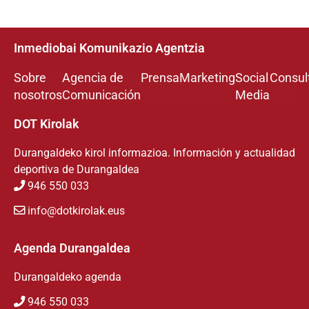
Inmediobai Komunikazio Agentzia
Sobre
Agencia de
Prensa
Marketing
Social
Consul
nosotros
Comunicación
Media
DOT Kirolak
Durangaldeko kirol informazioa. Información y actualidad
deportiva de Durangaldea
946 550 033
info@dotkirolak.eus
Agenda Durangaldea
Durangaldeko agenda
946 550 033