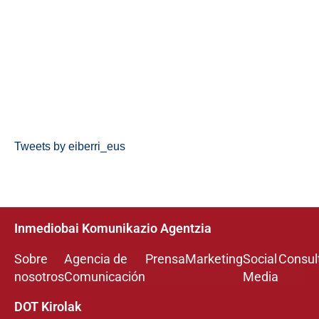
Tweets by eiberri_eus
Inmediobai Komunikazio Agentzia
Sobre
Agencia de
Prensa
Marketing
Social
Consul
nosotros
Comunicación
Media
DOT Kirolak