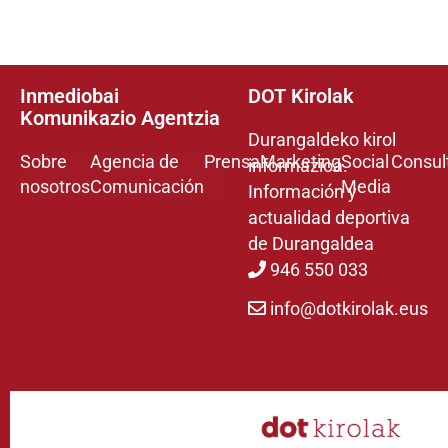
Inmediobai
DOT Kirolak
Komunikazio Agentzia
Durangaldeko kirol
Sobre
Agencia de
Prensa
Marketing
Social
Consul
informazioa.
nosotros
Comunicación
Media
Información y
actualidad deportiva
de Durangaldea
946 550 033
info@dotkirolak.eus