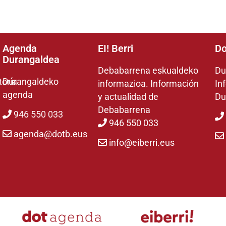
Agenda
EI! Berri
Do
Durangaldea
Debabarrena eskualdeko
Du
toría
Durangaldeko
informazioa. Información
In
agenda
y actualidad de
Du
Debabarrena
946 550 033
946 550 033
agenda@dotb.eus
info@eiberri.eus