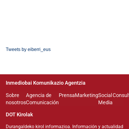
Tweets by eiberri_eus
Inmediobai Komunikazio Agentzia
Sobre
Agencia de
Prensa
Marketing
Social
Consul
nosotros
Comunicación
Media
DOT Kirolak
Durangaldeko kirol informazioa. Información y actualidad