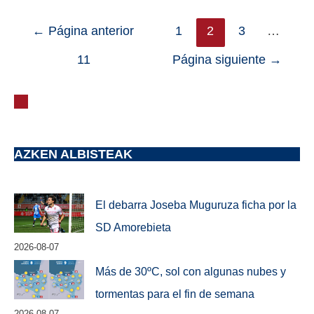
←
Página anterior
1
2
3
…
11
Página siguiente
→
AZKEN ALBISTEAK
El debarra Joseba Muguruza ficha por la
SD Amorebieta
2026-08-07
Más de 30ºC, sol con algunas nubes y
tormentas para el fin de semana
2026-08-07