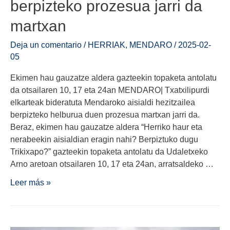
berpizteko prozesua jarri da
martxan
Deja un comentario
/
HERRIAK
,
MENDARO
/
2025-02-
05
Ekimen hau gauzatze aldera gazteekin topaketa antolatu
da otsailaren 10, 17 eta 24an MENDARO| Txatxilipurdi
elkarteak bideratuta Mendaroko aisialdi hezitzailea
berpizteko helburua duen prozesua martxan jarri da.
Beraz, ekimen hau gauzatze aldera “Herriko haur eta
nerabeekin aisialdian eragin nahi? Berpiztuko dugu
Trikixapo?” gazteekin topaketa antolatu da Udaletxeko
Arno aretoan otsailaren 10, 17 eta 24an, arratsaldeko …
Leer más »