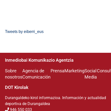
Tweets by eiberri_eus
Inmediobai Komunikazio Agentzia
Sobre
Agencia de
Prensa
Marketing
Social
Consul
nosotros
Comunicación
Media
DOT Kirolak
Durangaldeko kirol informazioa. Información y actualidad
deportiva de Durangaldea
946 550 033